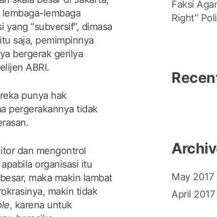
Faksi Agam
e lembaga-lembaga
Right” Pol
si yang “subversif”, dimasa
itu saja, pemimpinnya
nya bergerak gerilya
lijen ABRI.
Recen
ereka punya hak
ma pergerakannya tidak
erasan.
Archi
nitor dan mengontrol
apabila organisasi itu
May 2017
 besar, maka makin lambat
okrasinya, makin tidak
April 2017
ble
, karena untuk