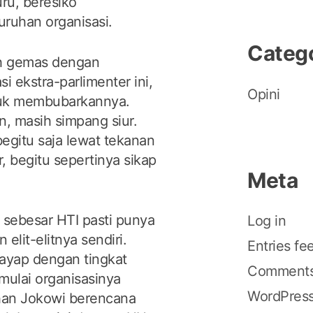
ru, beresiko
uruhan organisasi.
Categ
ah gemas dengan
i ekstra-parlimenter ini,
Opini
uk membubarkannya.
 masih simpang siur.
egitu saja lewat tekanan
, begitu sepertinya sikap
Meta
 sebesar HTI pasti punya
Log in
lit-elitnya sendiri.
Entries fe
ayap dengan tingkat
Comments
mulai organisasinya
WordPress
ahan Jokowi berencana