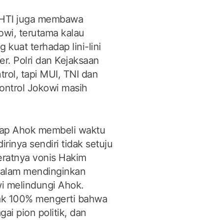
n HTI juga membawa
wi, terutama kalau
 kuat terhadap lini-lini
ter. Polri dan Kejaksaan
rol, tapi MUI, TNI dan
kontrol Jokowi masih
dap Ahok membeli waktu
rinya sendiri tidak setuju
eratnya vonis Hakim
dalam mendinginkan
i melindungi Ahok.
dak 100% mengerti bahwa
i pion politik, dan