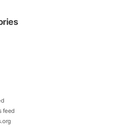
ories
ed
 feed
.org