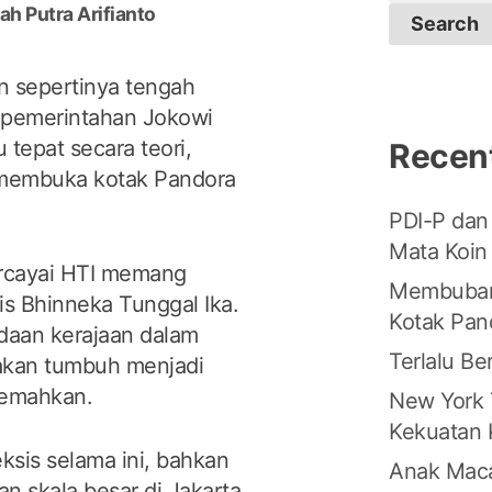
for:
ah Putra Arifianto
an sepertinya tengah
n pemerintahan Jokowi
tepat secara teori,
Recen
n membuka kotak Pandora
PDI-P dan 
Mata Koin
ercayai HTI memang
Membubar
is Bhinneka Tunggal Ika.
Kotak Pan
daan kerajaan dalam
Terlalu B
 akan tumbuh menjadi
ilemahkan.
New York 
Kekuatan K
sis selama ini, bahkan
Anak Mac
 skala besar di Jakarta,