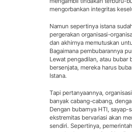
mengambil tindakan terburu-bu
mengorbankan integritas kesel
Namun sepertinya istana sud
pergerakan organisasi-organisas
dan akhirnya memutuskan unt
Bagaimana pembubarannya pun,
Lewat pengadilan, atau bubar b
bersenjata, mereka harus bubar
Istana.
Tapi pertanyaannya, organisasi
banyak cabang-cabang, dengan e
Dengan bubarnya HTI, sayap-s
ekstremitas bervariasi akan me
sendiri. Sepertinya, pemerint