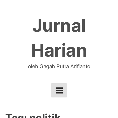
Skip
to
Jurnal
content
Harian
oleh Gagah Putra Arifianto
Tag:
politik